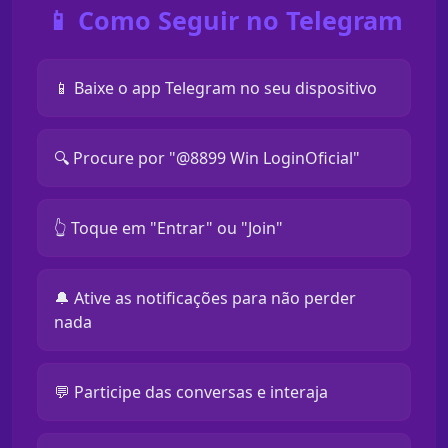
📱 Como Seguir no Telegram
📱 Baixe o app Telegram no seu dispositivo
🔍 Procure por "@8899 Win LoginOficial"
👆 Toque em "Entrar" ou "Join"
🔔 Ative as notificações para não perder
nada
💬 Participe das conversas e interaja