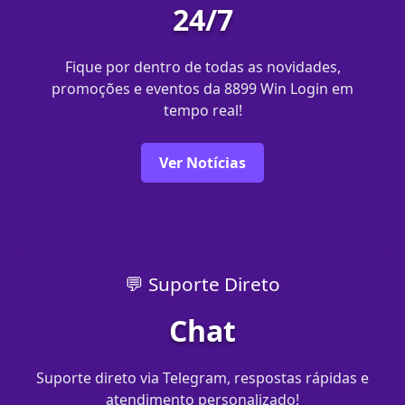
24/7
Fique por dentro de todas as novidades,
promoções e eventos da 8899 Win Login em
tempo real!
Ver Notícias
💬 Suporte Direto
Chat
Suporte direto via Telegram, respostas rápidas e
atendimento personalizado!