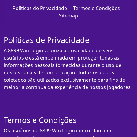
Políticas de Privacidade
Termos e Condições
Sitemap
Políticas de Privacidade
A 8899 Win Login valoriza a privacidade de seus
usuários e está empenhada em proteger todas as
informações pessoais fornecidas durante o uso de
nossos canais de comunicação. Todos os dados
coletados são utilizados exclusivamente para fins de
melhoria contínua da experiência de nossos jogadores.
Termos e Condições
Os usuários da 8899 Win Login concordam em