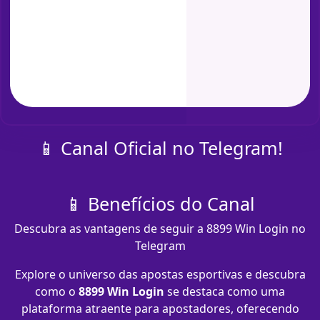
📱 Canal Oficial no Telegram!
📱 Benefícios do Canal
Descubra as vantagens de seguir a 8899 Win Login no
Telegram
Explore o universo das apostas esportivas e descubra
como o
8899 Win Login
se destaca como uma
plataforma atraente para apostadores, oferecendo