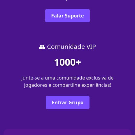
Falar Suporte
👥 Comunidade VIP
1000+
Junte-se a uma comunidade exclusiva de
jogadores e compartilhe experiências!
Entrar Grupo