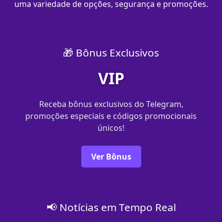
uma variedade de opções, segurança e promoções.
🎁 Bônus Exclusivos
VIP
Receba bônus exclusivos do Telegram,
promoções especiais e códigos promocionais
únicos!
Ver Bônus
📢 Notícias em Tempo Real