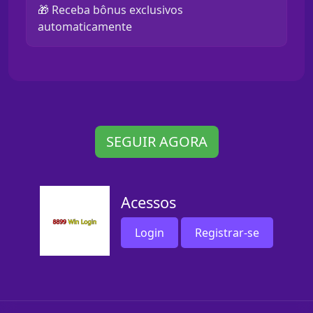
🎁 Receba bônus exclusivos
automaticamente
SEGUIR AGORA
Acessos
Login
Registrar-se