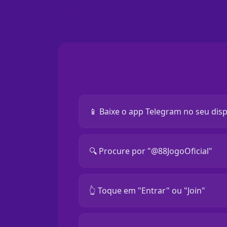
📱 Baixe o app Telegram no seu disp
🔍 Procure por "@88JogoOficial"
👆 Toque em "Entrar" ou "Join"