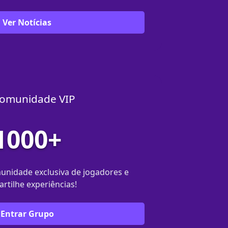
Ver Notícias
Comunidade VIP
1000+
unidade exclusiva de jogadores e
rtilhe experiências!
Entrar Grupo