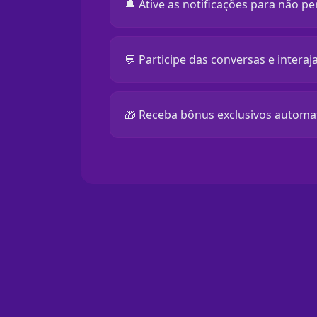
🔔 Ative as notificações para não p
💬 Participe das conversas e interaj
🎁 Receba bônus exclusivos autom