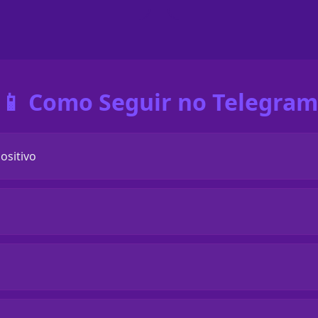
📱 Como Seguir no Telegram
ositivo