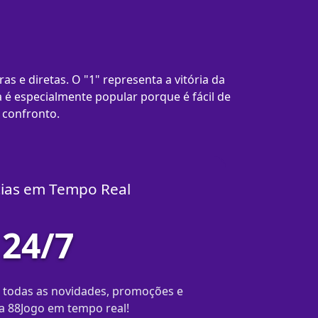
s e diretas. O "1" representa a vitória da
ta é especialmente popular porque é fácil de
 confronto.
cias em Tempo Real
24/7
e todas as novidades, promoções e
a 88Jogo em tempo real!