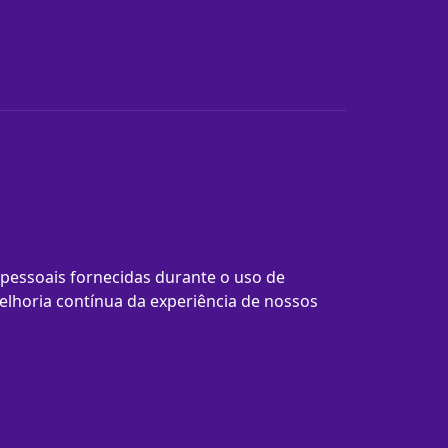
 pessoais fornecidas durante o uso de
elhoria contínua da experiência de nossos