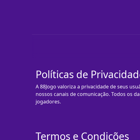
Políticas de Privacida
A 88Jogo valoriza a privacidade de seus us
nossos canais de comunicação. Todos os dad
jogadores.
Termos e Condições