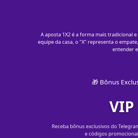
A aposta 1X2 é a forma mais tradicional e
equipe da casa, o "X" representa o empate, 
entender e
🎁 Bônus Exclu
VIP
Receba bônus exclusivos do Telegra
e códigos promocionai