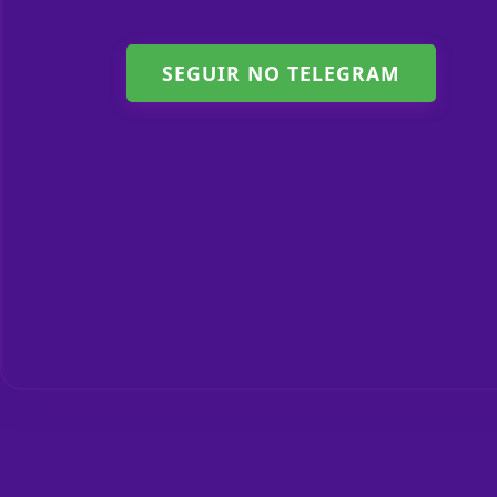
SEGUIR NO TELEGRAM