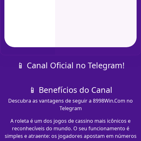
📱 Canal Oficial no Telegram!
📱 Benefícios do Canal
Descubra as vantagens de seguir a 8998Win.Com no
Telegram
A roleta é um dos jogos de cassino mais icônicos e
reconhecíveis do mundo. O seu funcionamento é
simples e atraente: os jogadores apostam em números