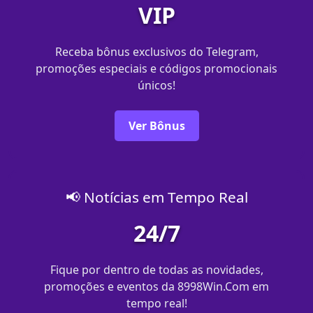
VIP
Receba bônus exclusivos do Telegram,
promoções especiais e códigos promocionais
únicos!
Ver Bônus
📢 Notícias em Tempo Real
24/7
Fique por dentro de todas as novidades,
promoções e eventos da 8998Win.Com em
tempo real!