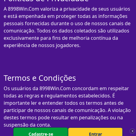
A 8998Win.Com valoriza a privacidade de seus usuários
e está empenhada em proteger todas as informações
pessoais fornecidas durante o uso de nossos canais de
comunicação. Todos os dados coletados são utilizados
exclusivamente para fins de melhoria contínua da
experiência de nossos jogadores.
Termos e Condições
Os usuários da 8998Win.Com concordam em respeitar
todas as regras e regulamentos estabelecidos. É
importante ler e entender todos os termos antes de
participar de nossos canais de comunicação. A violação
destes termos pode resultar em penalizações ou na
suspensão da conta.
X
Cadastre-se
Entrar