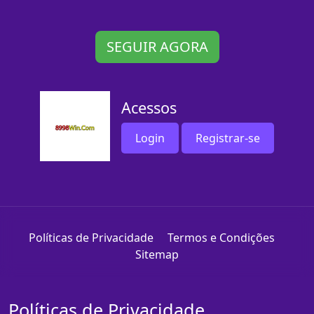
SEGUIR AGORA
Acessos
Login
Registrar-se
Políticas de Privacidade
Termos e Condições
Sitemap
Políticas de Privacidade