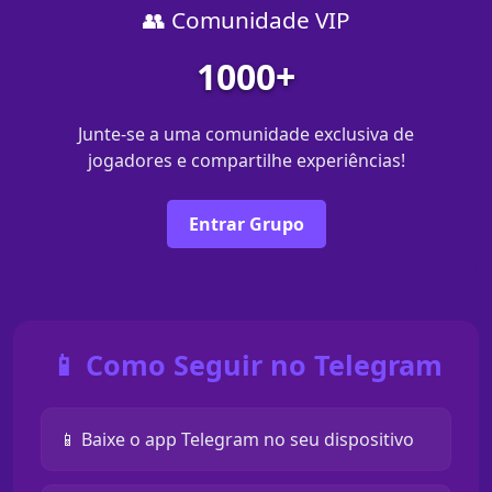
👥 Comunidade VIP
1000+
Junte-se a uma comunidade exclusiva de
jogadores e compartilhe experiências!
Entrar Grupo
📱 Como Seguir no Telegram
📱 Baixe o app Telegram no seu dispositivo