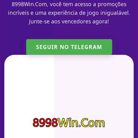
8998Win.Com, você tem acesso a promoções
incríveis e uma experiência de jogo inigualável.
Junte-se aos vencedores agora!
SEGUIR NO TELEGRAM