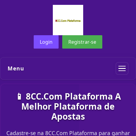
Login
Registrar-se
Menu
📱 8CC.Com Plataforma A
Melhor Plataforma de
Apostas
Cadastre-se na 8CC.Com Plataforma para ganhar