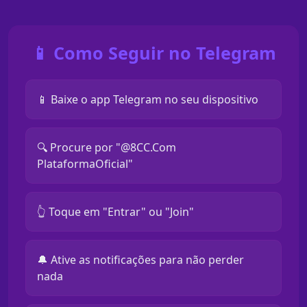
📱 Como Seguir no Telegram
📱 Baixe o app Telegram no seu dispositivo
🔍 Procure por "@8CC.Com
PlataformaOficial"
👆 Toque em "Entrar" ou "Join"
🔔 Ative as notificações para não perder
nada