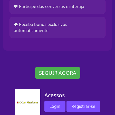
💬 Participe das conversas e interaja
🎁 Receba bônus exclusivos
automaticamente
SEGUIR AGORA
Acessos
Login
Registrar-se