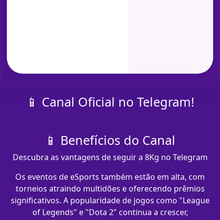
📱 Canal Oficial no Telegram!
📱 Benefícios do Canal
Descubra as vantagens de seguir a 8Kg no Telegram
Os eventos de eSports também estão em alta, com
torneios atraindo multidões e oferecendo prêmios
significativos. A popularidade de jogos como "League
of Legends" e "Dota 2" continua a crescer,