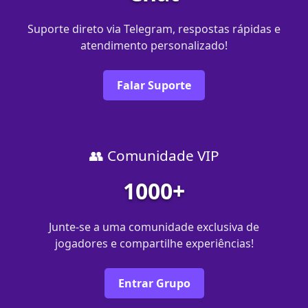
Suporte direto via Telegram, respostas rápidas e
atendimento personalizado!
Falar Suporte
👥 Comunidade VIP
1000+
Junte-se a uma comunidade exclusiva de
jogadores e compartilhe experiências!
Entrar Grupo