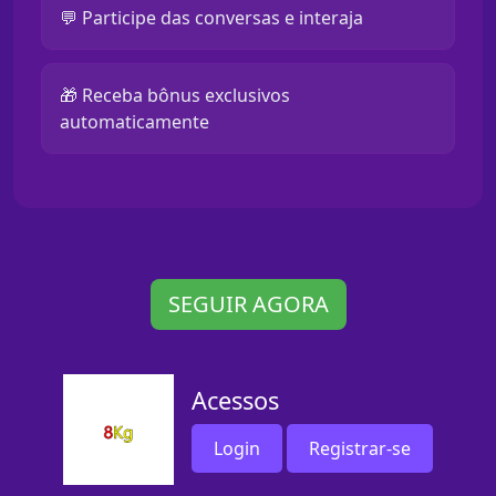
💬 Participe das conversas e interaja
🎁 Receba bônus exclusivos
automaticamente
SEGUIR AGORA
Acessos
Login
Registrar-se