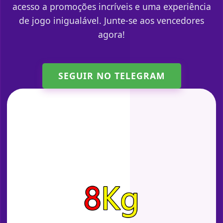
acesso a promoções incríveis e uma experiência
de jogo inigualável. Junte-se aos vencedores
agora!
SEGUIR NO TELEGRAM