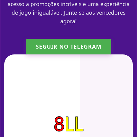
acesso a promoções incríveis e uma experiência
de jogo inigualável. Junte-se aos vencedores
agora!
SEGUIR NO TELEGRAM