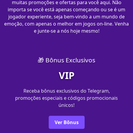
muitas promoções e ofertas para você aqui. Não
importa se você está apenas começando ou se é um
jogador experiente, seja bem-vindo a um mundo de
emoção, com apenas o melhor em jogos on-line. Venha
e junte-se a nós hoje mesmo!
🎁 Bônus Exclusivos
VIP
Receba bônus exclusivos do Telegram,
promoções especiais e códigos promocionais
únicos!
Ver Bônus