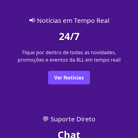
📢 Notícias em Tempo Real
24/7
Fique por dentro de todas as novidades,
promoções e eventos da 8LL em tempo real!
Ver Notícias
💬 Suporte Direto
Chat