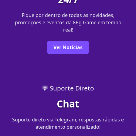
Fique por dentro de todas as novidades,
promoções e eventos da 8Pg Game em tempo
real!
Ver Notícias
💬 Suporte Direto
Chat
Suporte direto via Telegram, respostas rápidas e
atendimento personalizado!