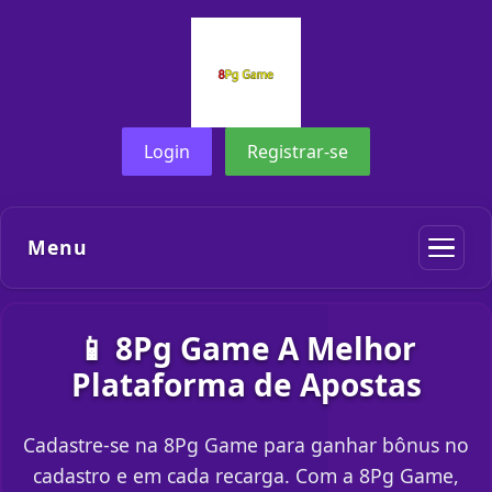
Login
Registrar-se
Menu
📱 8Pg Game A Melhor
Plataforma de Apostas
Cadastre-se na 8Pg Game para ganhar bônus no
cadastro e em cada recarga. Com a 8Pg Game,