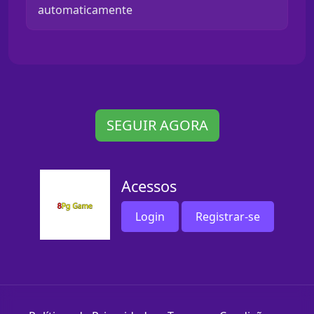
automaticamente
SEGUIR AGORA
Acessos
Login
Registrar-se