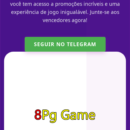
você tem acesso a promoções incríveis e uma
experiência de jogo inigualável. Junte-se aos
vencedores agora!
SEGUIR NO TELEGRAM