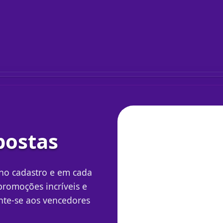
postas
no cadastro e em cada
promoções incríveis e
unte-se aos vencedores