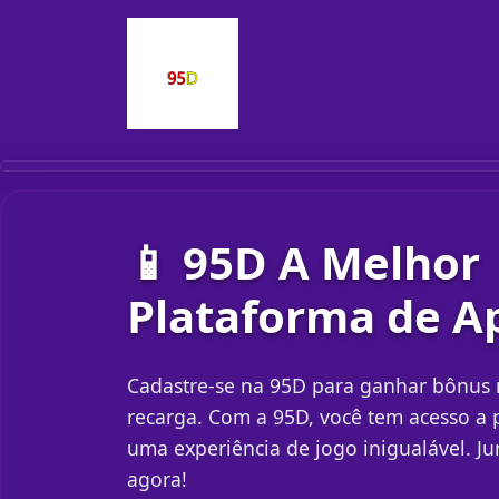
📱 95D A Melhor
Plataforma de A
Cadastre-se na 95D para ganhar bônus 
recarga. Com a 95D, você tem acesso a 
uma experiência de jogo inigualável. J
agora!