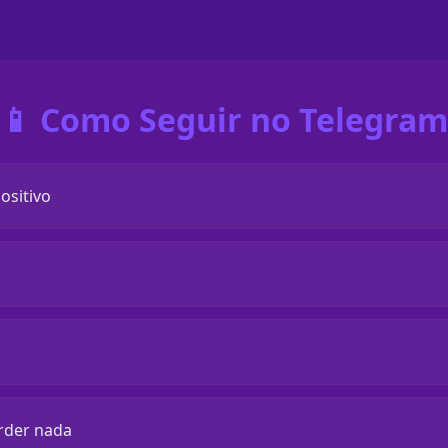
📱 Como Seguir no Telegram
ositivo
erder nada