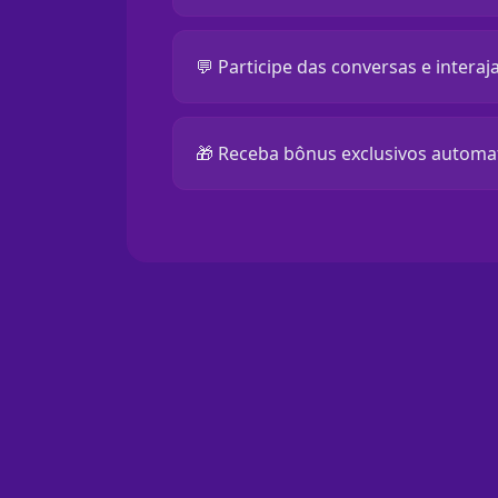
💬 Participe das conversas e interaj
🎁 Receba bônus exclusivos autom