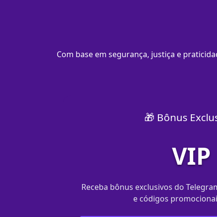
Com base em segurança, justiça e praticida
🎁 Bônus Exclu
VIP
Receba bônus exclusivos do Telegra
e códigos promocionai