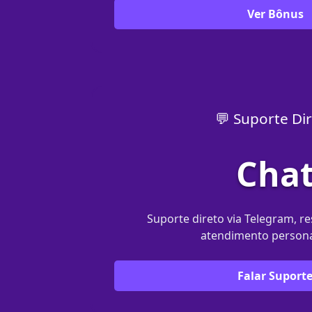
Ver Bônus
💬 Suporte Di
Cha
Suporte direto via Telegram, r
atendimento persona
Falar Suport