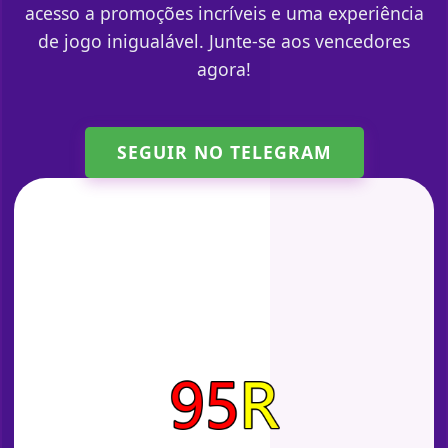
acesso a promoções incríveis e uma experiência
de jogo inigualável. Junte-se aos vencedores
agora!
SEGUIR NO TELEGRAM