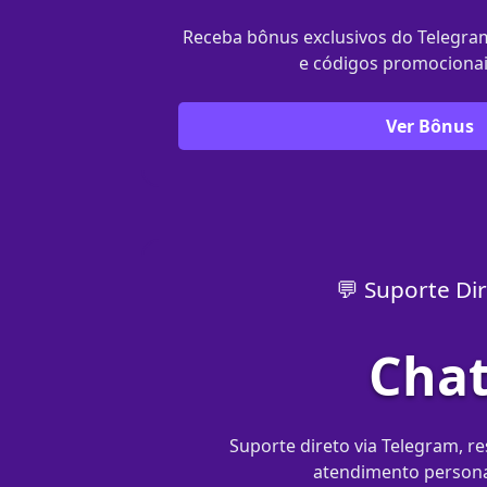
Receba bônus exclusivos do Telegra
e códigos promocionai
Ver Bônus
💬 Suporte Di
Cha
Suporte direto via Telegram, r
atendimento persona