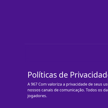
Políticas de Privacida
A 967 Com valoriza a privacidade de seus u
nossos canais de comunicação. Todos os dad
jogadores.