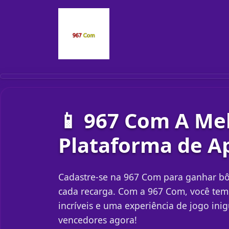
📱 967 Com A Me
Plataforma de A
Cadastre-se na 967 Com para ganhar b
cada recarga. Com a 967 Com, você te
incríveis e uma experiência de jogo inig
vencedores agora!