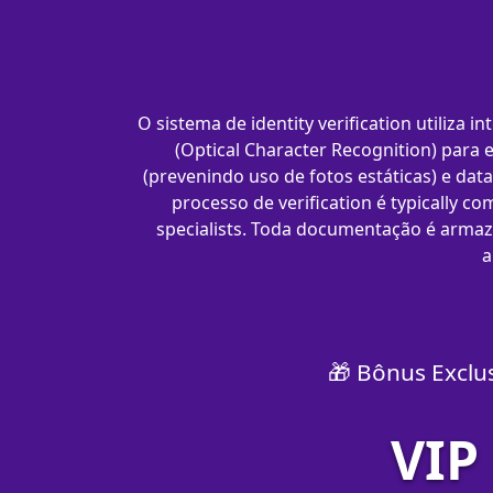
O sistema de identity verification utiliz
(Optical Character Recognition) para 
(prevenindo uso de fotos estáticas) e dat
processo de verification é typically
specialists. Toda documentação é arma
a
🎁 Bônus Exclu
VIP