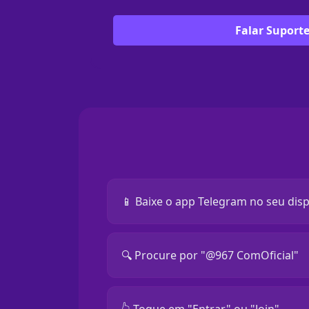
Falar Suport
📱 Baixe o app Telegram no seu disp
🔍 Procure por "@967 ComOficial"