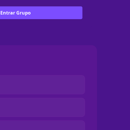
Entrar Grupo