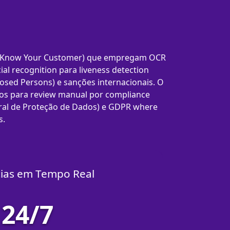
ronic Know Your Customer) que empregam OCR
al recognition para liveness detection
posed Persons) e sanções internacionais. O
dos para review manual por compliance
ral de Proteção de Dados) e GDPR where
s.
cias em Tempo Real
24/7