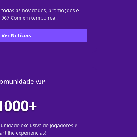
e todas as novidades, promoções e
 967 Com em tempo real!
Ver Notícias
Comunidade VIP
1000+
unidade exclusiva de jogadores e
rtilhe experiências!