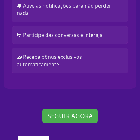
🔔 Ative as notificações para não perder
nada
💬 Participe das conversas e interaja
🎁 Receba bônus exclusivos
automaticamente
SEGUIR AGORA