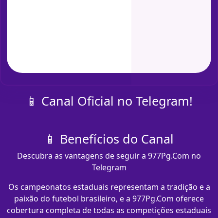
📱 Canal Oficial no Telegram!
📱 Benefícios do Canal
Descubra as vantagens de seguir a 977Pg.Com no
Telegram
Os campeonatos estaduais representam a tradição e a
paixão do futebol brasileiro, e a 977Pg.Com oferece
cobertura completa de todas as competições estaduais