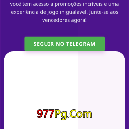
você tem acesso a promoções incríveis e uma
experiência de jogo inigualável. Junte-se aos
vencedores agora!
SEGUIR NO TELEGRAM