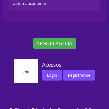
automaticamente
SEGUIR AGORA
Acessos
Login
Registrar-se