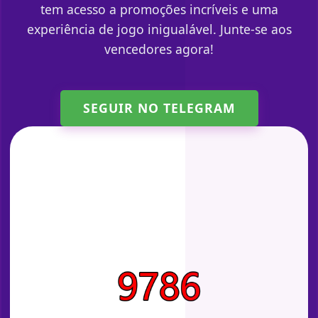
tem acesso a promoções incríveis e uma
experiência de jogo inigualável. Junte-se aos
vencedores agora!
SEGUIR NO TELEGRAM