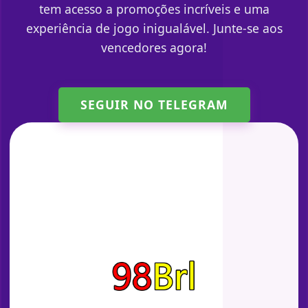
tem acesso a promoções incríveis e uma
experiência de jogo inigualável. Junte-se aos
vencedores agora!
SEGUIR NO TELEGRAM