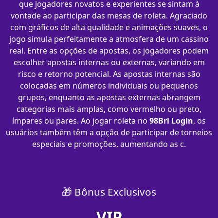
que jogadores novatos e experientes se sintam à
vontade ao participar das mesas de roleta. Agraciado
com gráficos de alta qualidade e animações suaves, o
jogo simula perfeitamente a atmosfera de um cassino
real. Entre as opções de apostas, os jogadores podem
escolher apostas internas ou externas, variando em
risco e retorno potencial. As apostas internas são
colocadas em números individuais ou pequenos
grupos, enquanto as apostas externas abrangem
categorias mais amplas, como vermelho ou preto,
ímpares ou pares. Ao jogar roleta no
98Brl Login
, os
usuários também têm a opção de participar de torneios
especiais e promoções, aumentando as c.
🎁 Bônus Exclusivos
VIP