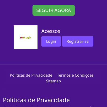
SEGUIR AGORA
Acessos
Login
Registrar-se
Políticas de Privacidade
Termos e Condições
Sitemap
Políticas de Privacidade