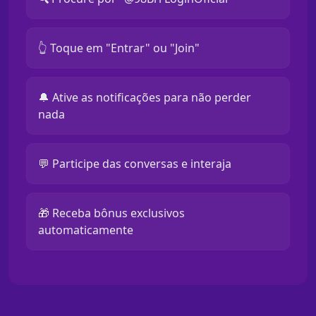
👆 Toque em "Entrar" ou "Join"
🔔 Ative as notificações para não perder
nada
💬 Participe das conversas e interaja
🎁 Receba bônus exclusivos
automaticamente