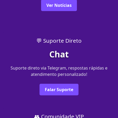
Ver Notícias
💬 Suporte Direto
Chat
Suporte direto via Telegram, respostas rápidas e
atendimento personalizado!
Falar Suporte
👥 Comunidade VIP