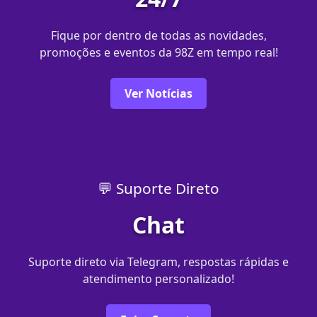
Fique por dentro de todas as novidades,
promoções e eventos da 98Z em tempo real!
Ver Notícias
💬 Suporte Direto
Chat
Suporte direto via Telegram, respostas rápidas e
atendimento personalizado!