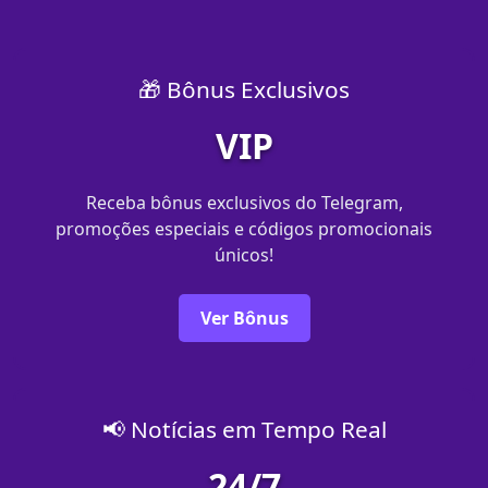
🎁 Bônus Exclusivos
VIP
Receba bônus exclusivos do Telegram,
promoções especiais e códigos promocionais
únicos!
Ver Bônus
📢 Notícias em Tempo Real
24/7