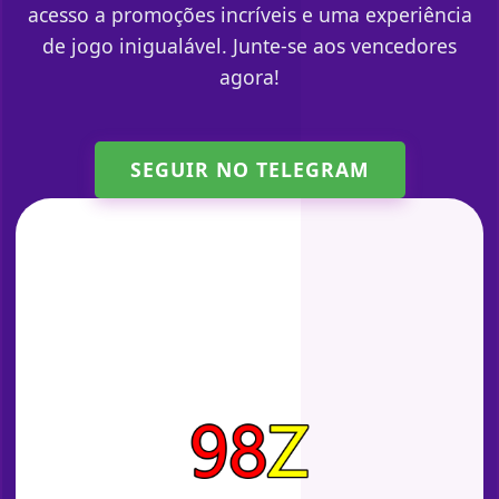
acesso a promoções incríveis e uma experiência
de jogo inigualável. Junte-se aos vencedores
agora!
SEGUIR NO TELEGRAM