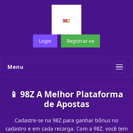
Login
Registrar-se
Menu
📱 98Z A Melhor Plataforma
de Apostas
Cadastre-se na 98Z para ganhar bônus no
cadastro e em cada recarga. Com a 98Z, você tem