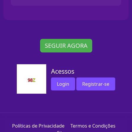
SEGUIR AGORA
Acessos
Login
Registrar-se
Políticas de Privacidade
Termos e Condições